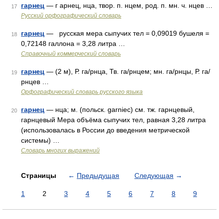
гарнец
— г арнец, нца, твор. п. нцем, род. п. мн. ч. нцев …
17
Русский орфографический словарь
гарнец
— русская мера сыпучих тел = 0,09019 бушеля =
18
0,72148 галлона = 3,28 литра …
Справочный коммерческий словарь
гарнец
— (2 м), Р. га/рнца, Тв. га/рнцем; мн. га/рнцы, Р. га/
19
рнцев …
Орфографический словарь русского языка
гарнец
— нца; м. (польск. garniec) см. тж. гарнцевый,
20
гарнцевый Мера объёма сыпучих тел, равная 3,28 литра
(использовалась в России до введения метрической
системы) …
Словарь многих выражений
Страницы
←
Предыдущая
Следующая
→
1
2
3
4
5
6
7
8
9