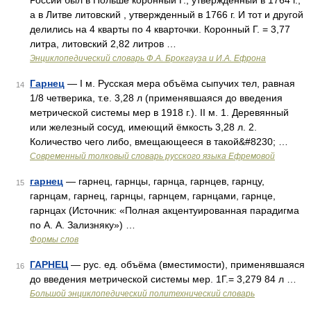
России был в Польше коронный Г., утвержденный в 1764 г.,
а в Литве литовский , утвержденный в 1766 г. И тот и другой
делились на 4 кварты по 4 кварточки. Коронный Г. = 3,77
литра, литовский 2,82 литров …
Энциклопедический словарь Ф.А. Брокгауза и И.А. Ефрона
Гарнец
— I м. Русская мера объёма сыпучих тел, равная
14
1/8 четверика, т.е. 3,28 л (применявшаяся до введения
метрической системы мер в 1918 г.). II м. 1. Деревянный
или железный сосуд, имеющий ёмкость 3,28 л. 2.
Количество чего либо, вмещающееся в такой&#8230; …
Современный толковый словарь русского языка Ефремовой
гарнец
— гарнец, гарнцы, гарнца, гарнцев, гарнцу,
15
гарнцам, гарнец, гарнцы, гарнцем, гарнцами, гарнце,
гарнцах (Источник: «Полная акцентуированная парадигма
по А. А. Зализняку») …
Формы слов
ГАРНЕЦ
— рус. ед. объёма (вместимости), применявшаяся
16
до введения метрической системы мер. 1Г.= 3,279 84 л …
Большой энциклопедический политехнический словарь