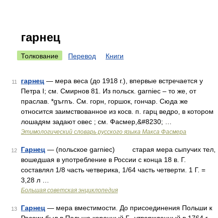
гарнец
Толкование
Перевод
Книги
гарнец
— мера веса (до 1918 г.), впервые встречается у
11
Петра I; см. Смирнов 81. Из польск. garniec – то же, от
праслав. *gъrnъ. См. горн, горшок, гончар. Сюда же
относится заимствованное из косв. п. гарц ведро, в котором
лошадям задают овес ; см. Фасмер,&#8230; …
Этимологический словарь русского языка Макса Фасмера
Гарнец
— (польское garniec) старая мера сыпучих тел,
12
вошедшая в употребление в России с конца 18 в. Г.
составлял 1/8 часть четверика, 1/64 часть четверти. 1 Г. =
3,28 л …
Большая советская энциклопедия
Гарнец
— мера вместимости. До присоединения Польши к
13